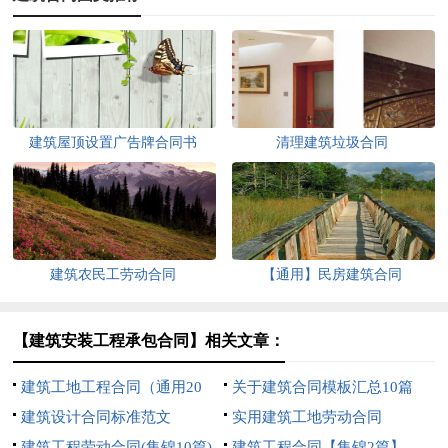
建筑屋顶设置广告牌合同书
清理建筑垃圾合同
建筑农民工劳动合同
【通用】民房建筑合同
【建筑安装工程承包合同】相关文章：
建筑工地工程合同（通用20
关于建筑合同模板汇总10篇
篇）
建筑设计合同标准范文
实用建筑工地劳动合同
建筑工程劳动合同(集锦10篇)
建筑工程合同【集锦2篇】