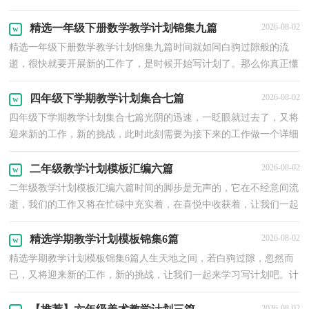
都是什么样子的呢？以下是小编帮大家整理的高三上...
精选一年级下册数学教学计划锦集九篇
2026-08-02
精选一年级下册数学教学计划锦集九篇时间就如同白驹过隙般的流
逝，很快就要开展新的工作了，是时候开始写计划了。那么你真正懂
得怎么制定计划吗？以下是小编为大家整理的一年级下...
四年级下学期教学计划集合七篇
2026-08-02
四年级下学期教学计划集合七篇光阴的迅速，一眨眼就过去了，又将
迎来新的工作，新的挑战，此时此刻需要为接下来的工作做一个详细
的计划了。好的计划都具备一些什么特点呢？下面是小编...
二年级教学计划模板汇编六篇
2026-08-02
二年级教学计划模板汇编六篇时间的脚步是无声的，它在不经意间流
逝，我们的工作又将在忙碌中充实着，在喜悦中收获着，让我们一起
来学习写计划吧。想学习拟定计划却不知道该请教谁？下...
精选学期教学计划模板锦集6篇
2026-08-02
精选学期教学计划模板锦集6篇人生天地之间，若白驹过隙，忽然而
已，又将迎来新的工作，新的挑战，让我们一起来学习写计划吧。计
划怎么写才不会流于形式呢？下面是小编帮大家整理的学期...
2026-08-02