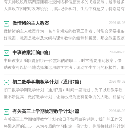
有关师说说课稿四篇随着社交网络和信息技术的飞速发展，越来越多
人喜欢在闲暇时发布说说，用以记录学习、生活中有意义，特别是有
纪念意义的事情。你还在找有意思的说说文案吗？以下...
做情绪的主人教案
2026-08-03
做情绪的主人教案作为一名辛苦耕耘的教育工作者，时常会需要准备
好教案，教案是教材及大纲与课堂教学的纽带和桥梁。那么教案应该
怎么写才合适呢？下面是小编整理的做情绪的主人教...
中班教案汇编[9篇]
2026-08-03
中班教案汇编[9篇]作为一位杰出的教职工，时常需要用到教案，借
助教案可以恰当地选择和运用教学方法，调动学生学习的积极性。那
么优秀的教案是什么样的呢？下面是小编为大家收集的...
初二数学学期教学计划（通用7篇）
2026-08-02
初二数学学期教学计划（通用7篇）时间一晃而过，为了以后教学质
量不断提高，做好教学计划，让自己成为更有竞争力的人吧。相信写
教学计划是一个让许多人都头痛的事情，下面是小编精心整...
有关高三上学期物理教学计划4篇
2026-08-02
有关高三上学期物理教学计划4篇日子如同白驹过隙，我们的工作又
将迎来新的进步，来为今后的学习制定一份计划。你所接触过的计划