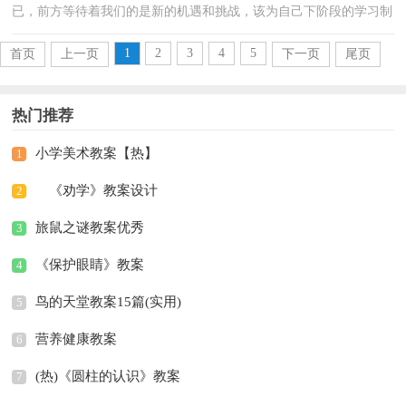
已，前方等待着我们的是新的机遇和挑战，该为自己下阶段的学习制
定一个计划了。我们该怎么拟定计划呢？下面是小编精心整...
1
2
3
4
5
首页
上一页
下一页
尾页
热门推荐
小学美术教案【热】
1
《劝学》教案设计
2
旅鼠之谜教案优秀
3
《保护眼睛》教案
4
鸟的天堂教案15篇(实用)
5
营养健康教案
6
(热)《圆柱的认识》教案
7