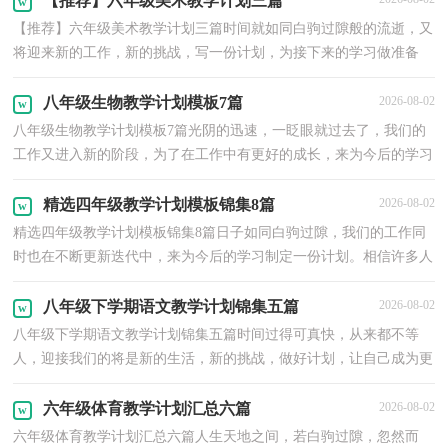
【推荐】六年级美术教学计划三篇
【推荐】六年级美术教学计划三篇时间就如同白驹过隙般的流逝，又
将迎来新的工作，新的挑战，写一份计划，为接下来的学习做准备
吧！什么样的计划才是好的计划呢？下面是小编帮大家整理的...
八年级生物教学计划模板7篇
2026-08-02
八年级生物教学计划模板7篇光阴的迅速，一眨眼就过去了，我们的
工作又进入新的阶段，为了在工作中有更好的成长，来为今后的学习
制定一份计划。好的计划都具备一些什么特点呢？以下是...
精选四年级教学计划模板锦集8篇
2026-08-02
精选四年级教学计划模板锦集8篇日子如同白驹过隙，我们的工作同
时也在不断更新迭代中，来为今后的学习制定一份计划。相信许多人
会觉得计划很难写？以下是小编整理的四年级教学计...
八年级下学期语文教学计划锦集五篇
2026-08-02
八年级下学期语文教学计划锦集五篇时间过得可真快，从来都不等
人，迎接我们的将是新的生活，新的挑战，做好计划，让自己成为更
有竞争力的人吧。相信大家又在为写计划犯愁了吧？以下是小...
六年级体育教学计划汇总六篇
2026-08-02
六年级体育教学计划汇总六篇人生天地之间，若白驹过隙，忽然而