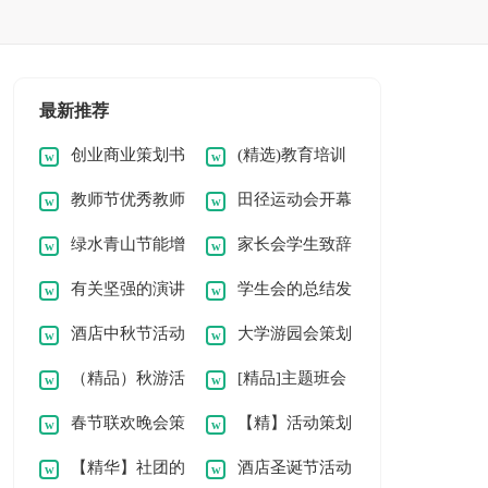
最新推荐
创业商业策划书
(精选)教育培训
教师节优秀教师
田径运动会开幕
范本
机构策划书
绿水青山节能增
家长会学生致辞
代表发言稿
式校长致辞
有关坚强的演讲
学生会的总结发
效小学生演讲稿
（合集12篇）
酒店中秋节活动
大学游园会策划
稿
言稿范文（通用7
（精品）秋游活
[精品]主题班会
策划书
书
篇）
春节联欢晚会策
【精】活动策划
动策划书
活动策划书
【精华】社团的
酒店圣诞节活动
划书
书