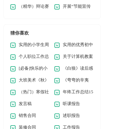
（精华）辩论赛
开展“节能宣传
联谊活动策划书
策划书
策划书
周”活动的策划书
猜你喜欢
实用的小学生周
实用的优秀初中
个人职位工作总
关于计算机教案
记[常用6篇]
作文400字集合9篇
[必备]快乐的小
《白狼》读后感
结
汇编10篇
大班美术《秋》
《弯弯的辛夷
学作文
8篇
（热门）寒假社
年终工作总结15
教案
花》读后感
发言稿
听课报告
会实践报告
篇
销售合同
述职报告
装修合同
工作报告