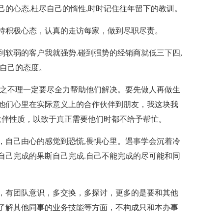
己的心态,杜尽自己的惰性,时时记住往年留下的教训。
保持积极心态，认真的走访每家，做到尽职尽责。
到软弱的客户我就强势.碰到强势的经销商就低三下四,
定自己的态度。
置之不理一定要尽全力帮助他们解决。要先做人再做生
让他们心里在实际意义上的合作伙伴到朋友，我这块我
伙伴性质，以致于真正需要他们时都不给予帮忙。
，自己由心的感觉到恐慌,畏惧心里。遇事学会沉着冷
能自己完成的果断自己完成.自己不能完成的尽可能和同
，有团队意识，多交换，多探讨，更多的是要和其他
多了解其他同事的业务技能等方面，不构成只和本办事