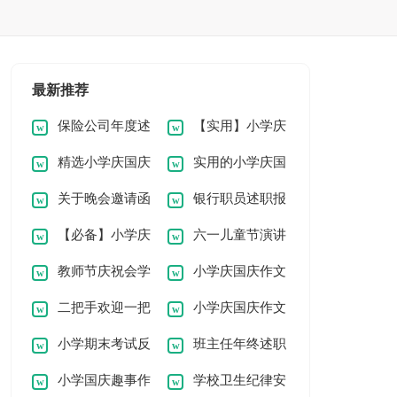
最新推荐
保险公司年度述
【实用】小学庆
精选小学庆国庆
实用的小学庆国
职报告精选12篇
国庆作文300字汇编
关于晚会邀请函
银行职员述职报
作文300字集合七篇
庆作文300字集合7
7篇
【必备】小学庆
六一儿童节演讲
汇编7篇
告(15篇)
篇
教师节庆祝会学
小学庆国庆作文
国庆作文300字汇编
稿【优选3篇】
二把手欢迎一把
小学庆国庆作文
生致辞
300字6篇
六篇
小学期末考试反
班主任年终述职
手任职表态发言稿
300字4篇
小学国庆趣事作
学校卫生纪律安
思作文
报告10篇
（精选7篇）