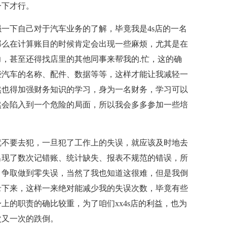
一下才行。
强一下自己对于汽车业务的了解，毕竟我是4s店的一名
那么在计算账目的时候肯定会出现一些麻烦，尤其是在
，甚至还得找店里的其他同事来帮我的.忙，这的确
些汽车的名称、配件、数据等等，这样才能让我减轻一
然也得加强财务知识的学习，身为一名财务，学习可以
然会陷入到一个危险的局面，所以我会多多参加一些培
就不要去犯，一旦犯了工作上的失误，就应该及时地去
我出现了数次记错账、统计缺失、报表不规范的错误，所
病，争取做到零失误，当然了我也知道这很难，但是我倒
录下来，这样一来绝对能减少我的失误次数，毕竟有些
上的职责的确比较重，为了咱们xx4s店的利益，也为
次又一次的跌倒。