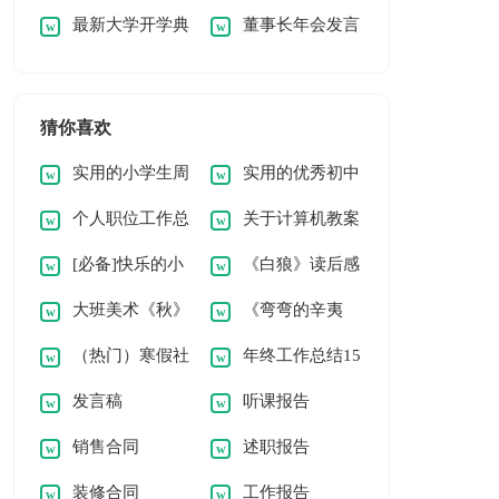
最新大学开学典
董事长年会发言
文300字三篇
全教育的讲话稿范文
礼发言稿范文
稿精华（15篇）
猜你喜欢
实用的小学生周
实用的优秀初中
个人职位工作总
关于计算机教案
记[常用6篇]
作文400字集合9篇
[必备]快乐的小
《白狼》读后感
结
汇编10篇
大班美术《秋》
《弯弯的辛夷
学作文
8篇
（热门）寒假社
年终工作总结15
教案
花》读后感
发言稿
听课报告
会实践报告
篇
销售合同
述职报告
装修合同
工作报告