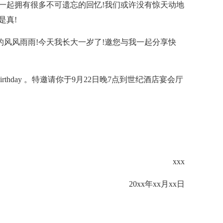
们一起拥有很多不可遗忘的回忆!我们或许没有惊天动地
是真!
的风风雨雨!今天我长大一岁了!邀您与我一起分享快
d birthday 。特邀请你于9月22日晚7点到世纪酒店宴会厅
xxx
20xx年xx月xx日