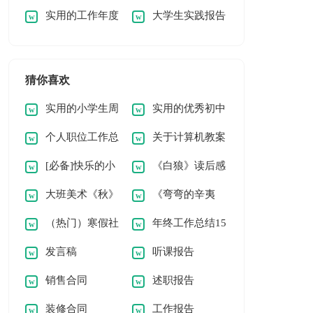
实用的工作年度
大学生实践报告
早安问候语语录集锦
安问候语语录19条
计划8篇[精选]
(通用2篇)
61条
猜你喜欢
实用的小学生周
实用的优秀初中
个人职位工作总
关于计算机教案
记[常用6篇]
作文400字集合9篇
[必备]快乐的小
《白狼》读后感
结
汇编10篇
大班美术《秋》
《弯弯的辛夷
学作文
8篇
（热门）寒假社
年终工作总结15
教案
花》读后感
发言稿
听课报告
会实践报告
篇
销售合同
述职报告
装修合同
工作报告