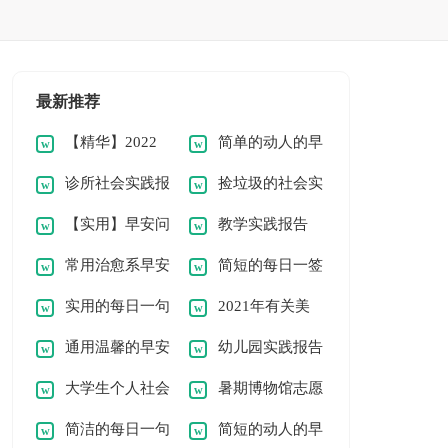
最新推荐
【精华】2022
简单的动人的早
诊所社会实践报
捡垃圾的社会实
年动人的早安问候语
安问候语语录52条
【实用】早安问
教学实践报告
告(优秀)
践报告范文（通用
语录汇总70条
常用治愈系早安
简短的每日一签
候语语录汇编57条
11篇）
实用的每日一句
2021年有关美
问候语语录汇总50
早安问候语语录集合
通用温馨的早安
幼儿园实践报告
早安问候语语录合集
好的早安问候语语录
句
52句
大学生个人社会
暑期博物馆志愿
问候语语录集锦50
范文
53句
30句
简洁的每日一句
简短的动人的早
实践报告[热]
者实践报告
条