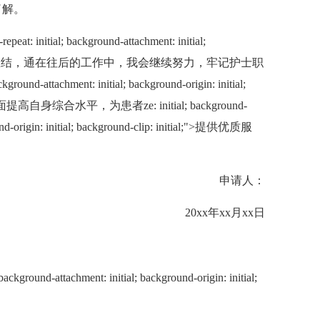
了解。
nitial; background-attachment: initial;
-clip: initial;">总结，通在往后的工作中，我会继续努力，牢记护士职
ound-attachment: initial; background-origin: initial;
全面提高自身综合水平，为患者ze: initial; background-
round-origin: initial; background-clip: initial;">提供优质服
申请人：
20xx年xx月xx日
kground-attachment: initial; background-origin: initial;