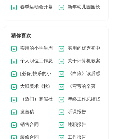
春季运动会开幕
新年幼儿园园长
稿高中
篇【通用】
式领导讲话稿
致辞讲话稿
猜你喜欢
实用的小学生周
实用的优秀初中
个人职位工作总
关于计算机教案
记[常用6篇]
作文400字集合9篇
[必备]快乐的小
《白狼》读后感
结
汇编10篇
大班美术《秋》
《弯弯的辛夷
学作文
8篇
（热门）寒假社
年终工作总结15
教案
花》读后感
发言稿
听课报告
会实践报告
篇
销售合同
述职报告
装修合同
工作报告