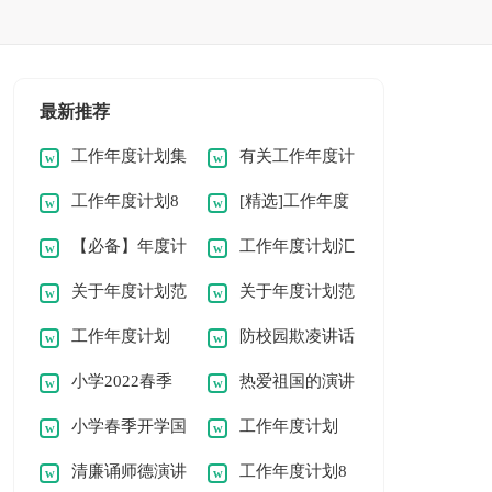
最新推荐
工作年度计划集
有关工作年度计
工作年度计划8
[精选]工作年度
锦【8篇】
划范文集合8篇
【必备】年度计
工作年度计划汇
篇【热门】
计划8篇
关于年度计划范
关于年度计划范
划范文汇编七篇
编[8篇]
工作年度计划
防校园欺凌讲话
文锦集6篇
文集合五篇
小学2022春季
热爱祖国的演讲
【精选9篇】
稿通用
小学春季开学国
工作年度计划
开学国旗下讲话稿
稿范文
清廉诵师德演讲
工作年度计划8
旗下讲话稿范文
（集合8篇）