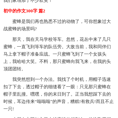
我们家增添了不少欢笑！
初中的作文300字 篇2
蜜蜂是我们再也熟悉不过的动物了，可你想象过大
战蜜蜂的场景吗?
那天，我在天马学校等车。忽然，花丛中来了几只
蜜蜂，一直飞到等车的队伍旁。大敌当前，我和同伴们
马上拿下帽子准备应战。一只蜜蜂飞到了一个女孩头
上，我哈哈大笑。不料，那只蜜蜂向我飞来，在我的头
顶团团转。
我突然想到一个办法。我找了个时机，用帽子迅速
扣了下去，透过帽子的细缝看了一眼：只见那只蜜蜂在
帽子里乱撞。嘿嘿，你的末日到了。正当我想踩下去的
时候，耳边传来“嗡嗡嗡”的声音，糟糕!有救兵!而且不止
一只!