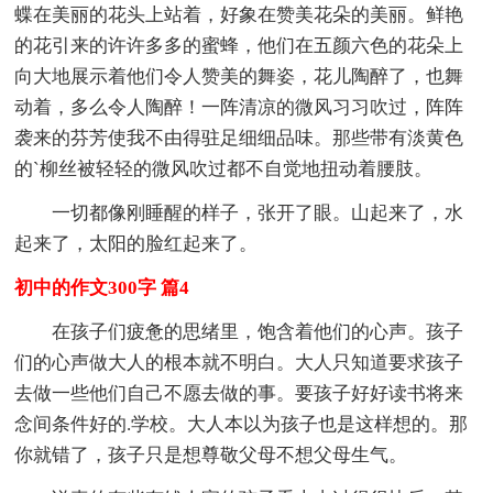
蝶在美丽的花头上站着，好象在赞美花朵的美丽。鲜艳
的花引来的许许多多的蜜蜂，他们在五颜六色的花朵上
向大地展示着他们令人赞美的舞姿，花儿陶醉了，也舞
动着，多么令人陶醉！一阵清凉的微风习习吹过，阵阵
袭来的芬芳使我不由得驻足细细品味。那些带有淡黄色
的`柳丝被轻轻的微风吹过都不自觉地扭动着腰肢。
一切都像刚睡醒的样子，张开了眼。山起来了，水
起来了，太阳的脸红起来了。
初中的作文300字 篇4
在孩子们疲惫的思绪里，饱含着他们的心声。孩子
们的心声做大人的根本就不明白。大人只知道要求孩子
去做一些他们自己不愿去做的事。要孩子好好读书将来
念间条件好的.学校。大人本以为孩子也是这样想的。那
你就错了，孩子只是想尊敬父母不想父母生气。