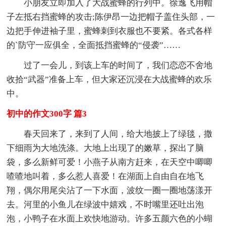
小朋友立即加入了大战蜜蜂的行列中。徐逸飞用帽
子左抵右挡蜜蜂的攻击;陈伊昂一边把帽子盖住头部，一
边把手伸进袖子里，蜜蜂刺到衣服也不要紧。各式各样
的`防守一应俱全，全面抵挡蜜蜂的“侵袭”……
过了一会儿，到该上车的时间了，我们恋恋不舍地
收拾“武器”准备上车，但大家还沉浸在大战蜜蜂的欢乐
中。
初中的作文300字 篇3
春天回来了，来到了人间，给大地披上了绿毯，撒
下细雨为大地洗涤。大地上出现了的嫩草，探出了脑
袋，多么新鲜可爱！小燕子从南方赶来，在天空中唧唧
喳喳地叫着，多么惹人喜爱！在湖面上自由自在地飞
翔，偶尔用尾尖沾了一下水面，波纹一圈一圈地荡漾开
去。河里的小鱼儿在绿波中嬉戏，不时嘴里还吐出泡
泡，小鸭子在水面上欢快地游动。许多五颜六色的小蝴