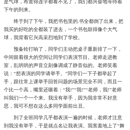
是气球，布置得连字都看不见了，我们都兴奋地等待着
下午的到来。
终于到了下午，我把书包里的.书全都倒了出来，把
我买的好吃的全都装了进去，一个书包鼓得像个大气
球，我背着它兴高采烈地到了学校。
预备铃打响了，同学们主动把桌子重新排了一下，
中间留着很大的空间让同学们表演节目。老师走进教
室，乱哄哄的声音立刻像调成了静音似的。老师笑着
说：“想表演的同学请举手。”同学们一下子都举起了
手，跟往常上课举手回答问题的场景完全不同，而且一
个比一个高，嘴里还嚷着：“我!”“我!”“老师，我!”老师
叫我们一个一个来。我没有举手，因为我非常不好意
思，我可不想在这么多同学面前出丑。
到了全班同学几乎都表演一遍的时候，老师才注意
到我没有举手，于是就点名让我表演。我害羞地上了“舞