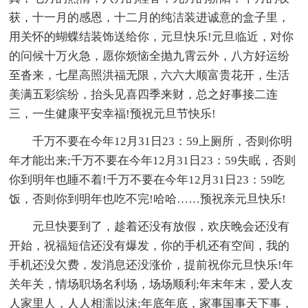
获，十一月的感恩，十二月的纯洁装进诚意的盒子里，
用关怀的蝴蝶结装饰送给你，元旦快乐!元旦临近，对你
的问候十万火急，愿你烦恼全抛九霄云外，八方好运纷
至沓来，七星高照洪福无限，六六大顺富贵花开，生活
美满五彩缤纷，抬头见喜四季来财，总之好事接二连
三，一生健康平安幸福!预祝元旦节快乐!
千万不要在今年12月31日23：59上厕所，否则你明
年才能出来;千万不要在今年12月31日23：59失眠，否则
你到明年也睡不着!千万不要在今年12月31日23：59吃
饭，否则你到明年也吃不完!哈哈……预祝亲元旦快乐!
元旦快要到了，趁着还没有放假，欢庆晚会还没有
开始，祝福短信还没有爆发，你的手机还有空间，我的
手机还没欠费，发消息还没涨价，提前祝你元旦快乐!年
关年关，情场职场名利场，场场顺利;年末年末，爱人友
人家里人，人人相濡以沫;年底年底，家事国事天下事，