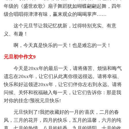
年级的《盛世欢歌》扇子舞蹈犹如蝴蝶翩翩起舞，四年
级合唱唱得津津有味，赢来观众的喝喝掌声……
这个元旦节让我记忆犹新，过得特别充实、有意
义、有趣！
啊，今天真是快乐的一天！也是难忘的一天！
元旦初中作文9
今天是20xx年的最后一天，请将痛苦、烦恼和晦气
遗忘在20xx年，让它们从此离你很远很远。请将幸福、
快乐和好运领进20xx年，让它们伴你左右到永远。请将
问候、关怀和祝福融入每一天，让它们告诉你：那是我
对你的挂念!预祝元旦快乐!
元旦快到了!我把收藏好的一月的'喜庆，二月的春
风，三月的花开，四月的快乐，五月的温馨，六月的纯
真，七月的热情，八月的桂香，九月的骄阳，十月的收