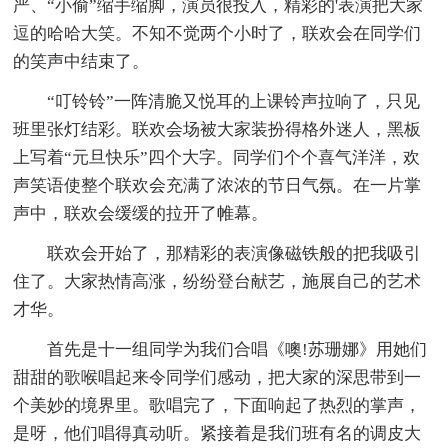
严、“小偷”缩手缩脚，演员很投入，精彩的'表演把大家
逗的哈哈大笑。不知不觉两个小时了，联欢会在同学们
的笑声中结束了。
“叮铃铃”一阵清脆又悦耳的上课铃声拉响了，只见
班里张灯结彩。联欢会场被大家装扮得格外迷人，黑板
上写着“元旦快乐”四个大字。同学们个个喜气洋洋，欢
声笑语使整个联欢会充满了浓浓的节日气氛。在一片掌
声中，联欢会缓缓的拉开了帷幕。
联欢会开始了，那精彩的表演像磁铁般的把我吸引
住了。大家热情高涨，纷纷登台献艺，施展自己的艺术
才华。
首先是十一组同学为我们合唱《噢!苏珊娜》用她们
甜甜的歌喉唱起来令同学们感动，把大家的深思带到一
个美妙的境界里。歌唱完了，下面响起了热烈的掌声，
是呀，他们唱得真动听。紧接着是我们班有名的调皮大