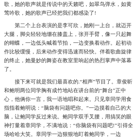
歌，她的歌声就是传说中的天籁吧，如翠鸟弹水，如黄
莺吟歌，她的歌声已经把我们都感染了!
第二个上台表演的是李可欣，她刚一上台，就迈开
大腿，脚尖轻轻地绷在膝盖上，张开手臂，像一只起舞
的蝴蝶，一边低头喊着节拍，一边变换着动作。起初动
作比较缓慢，后来动作变得迅速而轻快。伴着歌曲旋律
的终止，她曼妙的舞姿在教室里响起的热烈掌声中落幕
了。
接下来可就是我们最喜欢的.“相声”节目了。章俊昕
和鲍明两位同学胸有成竹地站在讲台前的“舞台”正中
心，他俩你一言，我一语地唱和起来。只见章同学用食
指指着鲍明说：“脑袋有问题吧你。”一边摸着自己的大
脑，让鲍同学反过来说。鲍同学双手叉腰，用搞笑的眼
神打量着章同学，不满地说：“你脑袋有问题吧!”引得全
场哈哈大笑。章同学一边狠狠地盯着鲍同学，一边