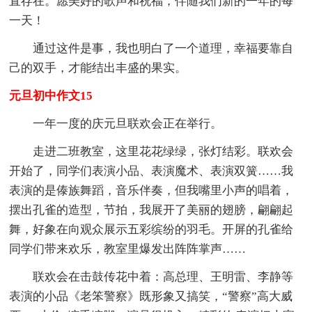
直存在。愿美好的歌声和祝福，伴随我们新的一年的每
一天！
通过这件是事，我也明白了一个道理，幸福要靠自
己的双手，才能结出丰盛的果实。
元旦初中作文15
一年一度的庆元旦联欢会正在举行。
走进二班教室，这里花花绿绿，张灯结彩。联欢会
开始了，同学们表演小品、表演魔术、表演双簧……我
表演的是傣族舞蹈，音乐伴奏，但我嘴里小声的唱着，
摆出孔雀的造型，节拍，我展开了美丽的翅膀，翩翩起
舞，好象在向观众展示五彩缤纷的羽毛。开屏的孔雀给
同学们带来欢乐，教室里爆发出阵阵掌声……
联欢会在击鼓传花中着：高总理、王明雷、李静等
表演的小品《老笨警察》既形象又搞笑，“警察”高大威