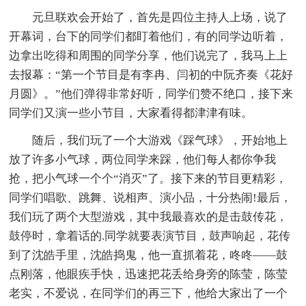
元旦联欢会开始了，首先是四位主持人上场，说了
开幕词，台下的同学们都盯着他们，有的同学边听着，
边拿出吃得和周围的同学分享，他们说完了，我马上上
去报幕：“第一个节目是有李冉、闫初的中阮齐奏《花好
月圆》。”他们弹得非常好听，同学们赞不绝口，接下来
同学们又演一些小节目，大家看得都津津有味。
随后，我们玩了一个大游戏《踩气球》，开始地上
放了许多小气球，两位同学来踩，他们每人都你争我
抢，把小气球一个个“消灭”了。接下来的节目更精彩，
同学们唱歌、跳舞、说相声、演小品，十分热闹!最后，
我们玩了两个大型游戏，其中我最喜欢的是击鼓传花，
鼓停时，拿着话的.同学就要表演节目，鼓声响起，花传
到了沈皓手里，沈皓捣鬼，他一直抓着花，咚咚——鼓
点刚落，他眼疾手快，迅速把花丢给身旁的陈莹，陈莹
老实，不爱说，在同学们的再三下，他给大家出了一个