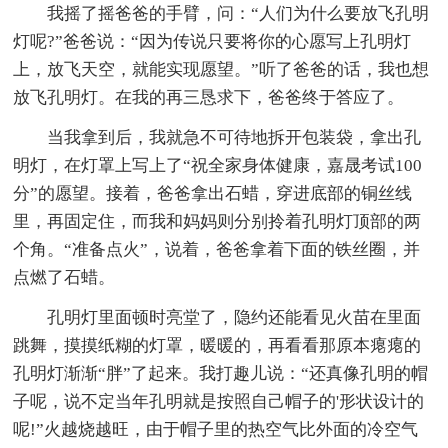
我摇了摇爸爸的手臂，问：“人们为什么要放飞孔明
灯呢?”爸爸说：“因为传说只要将你的心愿写上孔明灯
上，放飞天空，就能实现愿望。”听了爸爸的话，我也想
放飞孔明灯。在我的再三恳求下，爸爸终于答应了。
当我拿到后，我就急不可待地拆开包装袋，拿出孔
明灯，在灯罩上写上了“祝全家身体健康，嘉晟考试100
分”的愿望。接着，爸爸拿出石蜡，穿进底部的铜丝线
里，再固定住，而我和妈妈则分别拎着孔明灯顶部的两
个角。“准备点火”，说着，爸爸拿着下面的铁丝圈，并
点燃了石蜡。
孔明灯里面顿时亮堂了，隐约还能看见火苗在里面
跳舞，摸摸纸糊的灯罩，暖暖的，再看看那原本瘪瘪的
孔明灯渐渐“胖”了起来。我打趣儿说：“还真像孔明的帽
子呢，说不定当年孔明就是按照自己帽子的'形状设计的
呢!”火越烧越旺，由于帽子里的热空气比外面的冷空气