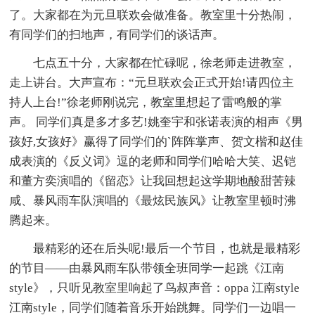
了。大家都在为元旦联欢会做准备。教室里十分热闹，
有同学们的扫地声，有同学们的谈话声。
七点五十分，大家都在忙碌呢，徐老师走进教室，
走上讲台。大声宣布：“元旦联欢会正式开始!请四位主
持人上台!”徐老师刚说完，教室里想起了雷鸣般的掌
声。 同学们真是多才多艺!姚奎宇和张诺表演的相声《男
孩好,女孩好》赢得了同学们的`阵阵掌声、贺文楷和赵佳
成表演的《反义词》逗的老师和同学们哈哈大笑、迟铠
和董方奕演唱的《留恋》让我回想起这学期地酸甜苦辣
咸、暴风雨车队演唱的《最炫民族风》让教室里顿时沸
腾起来。
最精彩的还在后头呢!最后一个节目，也就是最精彩
的节目——由暴风雨车队带领全班同学一起跳《江南
style》，只听见教室里响起了鸟叔声音：oppa 江南style
江南style，同学们随着音乐开始跳舞。同学们一边唱一