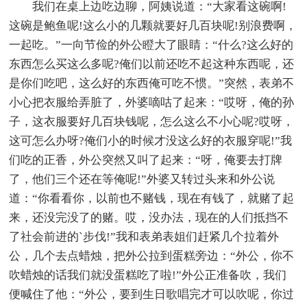
我们在桌上边吃边聊，阿姨说道：“大家看这碗啊!
这碗是鲍鱼呢!这么小的几颗就要好几百块呢!别浪费啊，
一起吃。”一向节俭的外公瞪大了眼睛：“什么?这么好的
东西怎么买这么多呢?俺们以前还吃不起这种东西呢，还
是你们吃吧，这么好的东西俺可吃不惯。”突然，表弟不
小心把衣服给弄脏了，外婆嘀咕了起来：“哎呀，俺的孙
子，这衣服要好几百块钱呢，怎么这么不小心呢?哎呀，
这可怎么办呀?俺们小的时候才没这么好的衣服穿呢!”我
们吃的正香，外公突然又叫了起来：“呀，俺要去打牌
了，他们三个还在等俺呢!”外婆又转过头来和外公说
道：“你看看你，以前也不赌钱，现在有钱了，就赌了起
来，还没完没了的赌。哎，没办法，现在的人们抵挡不
了社会前进的`步伐!”我和表弟表姐们赶紧几个拉着外
公，几个去点蜡烛，把外公拉到蛋糕旁边：“外公，你不
吹蜡烛的话我们就没蛋糕吃了啦!”外公正准备吹，我们
便喊住了他：“外公，要到生日歌唱完才可以吹呢，你过