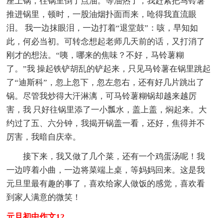
座上锅，往锅里倒了点油。等油热了，我赶紧把马铃薯
推进锅里，顿时，一股油烟扑面而来，呛得我直流眼
泪。 我一边抹眼泪，一边打着“退堂鼓”：咳，早知如
此，何必当初。可转念想起老师几天前的话，又打消了
刚才的想法。“咦，哪来的焦味？不好，马铃薯糊
了。”我 操起铁铲胡乱的铲起来，只见马铃薯在锅里跳起
了“迪斯科”，忽上忽下，忽左忽右，还有好几片跳出了
锅。尽管我炒得大汗淋漓，可马铃薯糊锅却越来越厉
害，我 只好往锅里添了一小瓢水，盖上盖，焖起来。大
约过了五、六分钟，我揭开锅盖一看，还好，焦得并不
厉害，我暗自庆幸。
接下来，我又做了几个菜，还有一个鸡蛋汤呢！我
一边哼着小曲，一边将菜端上桌，等妈妈回来。这是我
元旦里最有趣的事了，喜欢给家人做饭的感觉，喜欢看
到家人满意的微笑！
元旦初中作文12