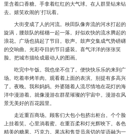
里含着口香糖。手拿着红红的大气球。在人群里钻来钻
去。嬉笑欢闹的`打玩着。
大街变成了人的河流。秧田队像奔流的河水打起的
旋涡，腰鼓队的槌穗一起一落。好似欢快的流水腾起的
浪花。广场也搞起了节目。歌声。鼓声交集成气势磅礴
的交响曲。光彩夺目的节日盛装。喜气洋洋的张张笑
脸。把城市描绘成最动人的图画。
吃完中午饭。我也坐不住了。便快快乐乐的来到广
场。吃着串烤羊肉。观看着上面的表演。别提有多高兴
了。夜晚。我和妈妈。外婆随着人流尽情地在花灯的海
洋中漫游着。就像漫游在群星璀璨的宇宙中。漫游在风
景无美好的百花园里。
走近重百商场。顾客们大包小包挤出柜台。个个脸
上挂着笑。心里淌着蜜。在重百柔和灯光辉映下。各色
精美的糖果。巧克力。果冻和售货员亲切的笑语融为一