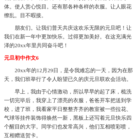
体。使人赏心悦目。还有那各种各样的衣服。让人眼花
缭乱。目不暇接。
朋友们。让我们普天共庆这欢乐无限的元旦吧！让
我们在新一年中更加快乐。过得更加美好。在这充满光
泽的20xx年里共同奋斗吧！
元旦初中作文6
20xx年的12月29日，是令我难忘的一天，因为在那
天，我们班举行了令人盼望已久的庆元旦联欢会活动。
早上，我由于心情激动，所以早早的起了床，梳洗
一切完毕后，我穿上了漂亮的衣服，爸爸开车把送到学
校，进了班，我看家平日整整齐齐的教室被一些拉花、
气球等挂件装饰得焕然一新，黑板上还写着元旦快乐四
个醒目的大字。同学们也发常高兴，他们互相喷彩喷，
互相赠送贺卡。