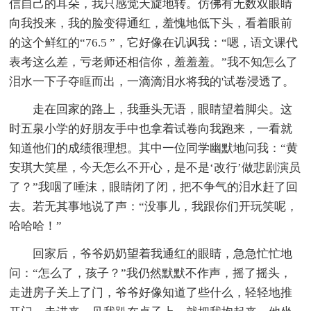
信自己的耳朵，我只感觉天旋地转。仿佛有无数双眼睛
向我投来，我的脸变得通红，羞愧地低下头，看着眼前
的这个鲜红的“76.5 ”，它好像在讥讽我：“嗯，语文课代
表考这么差，亏老师还相信你，羞羞羞。”我不知怎么了
泪水一下子夺眶而出，一滴滴泪水将我的'试卷浸透了。
走在回家的路上，我垂头无语，眼睛望着脚尖。这
时五泉小学的好朋友手中也拿着试卷向我跑来，一看就
知道他们的成绩很理想。其中一位同学幽默地问我：“黄
安琪大笑星，今天怎么不开心，是不是‘改行’做悲剧演员
了？”我咽了唾沫，眼睛闭了闭，把不争气的泪水赶了回
去。若无其事地说了声：“没事儿，我跟你们开玩笑呢，
哈哈哈！”
回家后，爷爷奶奶望着我通红的眼睛，急急忙忙地
问：“怎么了，孩子？”我仍然默默不作声，摇了摇头，
走进房子关上了门，爷爷好像知道了些什么，轻轻地推