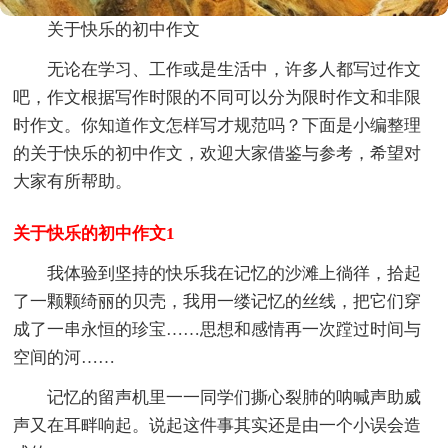
关于快乐的初中作文
无论在学习、工作或是生活中，许多人都写过作文
吧，作文根据写作时限的不同可以分为限时作文和非限
时作文。你知道作文怎样写才规范吗？下面是小编整理
的关于快乐的初中作文，欢迎大家借鉴与参考，希望对
大家有所帮助。
关于快乐的初中作文1
我体验到坚持的快乐我在记忆的沙滩上徜徉，拾起
了一颗颗绮丽的贝壳，我用一缕记忆的丝线，把它们穿
成了一串永恒的珍宝……思想和感情再一次蹚过时间与
空间的河……
记忆的留声机里一一同学们撕心裂肺的呐喊声助威
声又在耳畔响起。说起这件事其实还是由一个小误会造