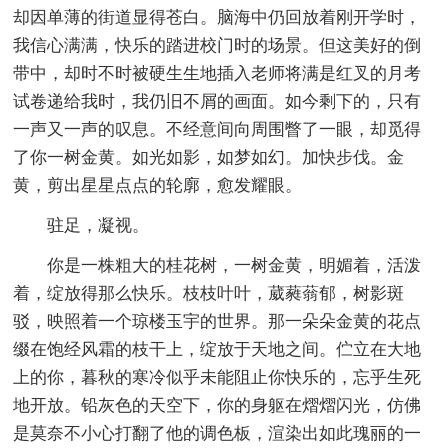
却因单薄的街道显得苍白。脑海中仍回放着刚开学时，
我信心满满，快乐的踏进校门时的场景。但这美好的倒
带中，却时不时被硬生生地插入老师将满是红叉的月考
试卷递给我时，我仍旧不屑的画面。如今剩下的，只有
一声又一声的叹息。不经意间向周围瞥了一眼，却觅得
了你一树金黄。如光如影，如梦如幻。加快步伐。金
黄，剪出星星点点的轮廓，愈发耀眼。
驻足，凝视。
你是一株粗大的桂花树，一树金黄，明媚着，活泼
着，绽放得那么快乐。枝枝叶叶，葳蕤蓊郁，树影斑
驳，映照着一个琼楼玉宇的世界。那一朵朵金黄的花点
缀在饱经风霜的枝干上，绽放于天地之间。伫立在大地
上的你，暮秋的寒冷似乎未能阻止你快乐的，忘乎生死
地开放。铅灰色的天空下，你的身躯在熠熠闪光，仿佛
是莫奈不小心打翻了他的调色板，渲染出如此瑰丽的一