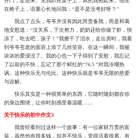
开门，走进来。见我趴在桌子上，就把我抱起来。他坐
在椅子上，语重心长地问我：“是不是没考好呀？”
我点了点头，爷爷并没有因此而责备我，而是和蔼
地安慰道：“没关系，下次努力，奶奶还给你做了虾，快
凉了，吃去吧，孩子！”我擦干了泪水，走出房时，我看
到爷爷苍老的面容上添了几丝笑容。在这一瞬间，我被
浓浓的爱浸没了。我的心也一下子得到了安慰，我忘记
了以前的不快，忘记了那个鲜红的“76.5 ”对我冷嘲热
讽。这种快乐无与伦比。这种快乐就是爷爷无限的慈爱
与谅解。
快乐其实是一种很简单的东西，它随时随刻都在你
的身边围绕，让你时刻感受着温暖……
关于快乐的初中作文3
我曾经看到过这样一个故事：有一位家财万贯的富
翁，虽然他有很多钱，却并不快乐，觉得活着很累。有