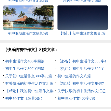
初中假期生活作文汇总5篇
精选初中生活的作文四篇
初中假期生活作文锦集6篇
【热门】初中生活作文集合5篇
【快乐的初中作文】相关文章：
初中生活作文400字四篇
【必备】初中生活作文300字4
初中生活作文300字四篇
篇
【热门】初中生活作文600字
关于初中生活作文300字九篇
九篇
初中生活的作文八篇
有关快乐的初中生活作文汇编
【精华】初中生活作文集锦7
9篇
【精选】我的初中生活作文集
篇
关于快乐的初中生活作文汇总
合8篇
初中的作文（经典5篇）
八篇
初中生活作文400字8篇