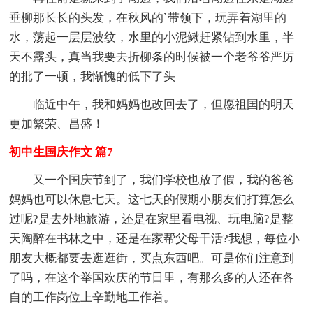
垂柳那长长的头发，在秋风的`带领下，玩弄着湖里的
水，荡起一层层波纹，水里的小泥鳅赶紧钻到水里，半
天不露头，真当我要去折柳条的时候被一个老爷爷严厉
的批了一顿，我惭愧的低下了头
临近中午，我和妈妈也改回去了，但愿祖国的明天
更加繁荣、昌盛！
初中生国庆作文 篇7
又一个国庆节到了，我们学校也放了假，我的爸爸
妈妈也可以休息七天。这七天的假期小朋友们打算怎么
过呢?是去外地旅游，还是在家里看电视、玩电脑?是整
天陶醉在书林之中，还是在家帮父母干活?我想，每位小
朋友大概都要去逛逛街，买点东西吧。可是你们注意到
了吗，在这个举国欢庆的节日里，有那么多的人还在各
自的工作岗位上辛勤地工作着。