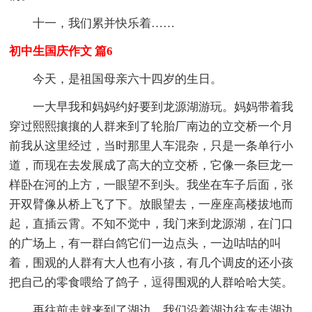
十一，我们累并快乐着……
初中生国庆作文 篇6
今天，是祖国母亲六十四岁的生日。
一大早我和妈妈约好要到龙源湖游玩。妈妈带着我
穿过熙熙攘攘的人群来到了轮胎厂南边的立交桥一个月
前我从这里经过，当时那里人车混杂，只是一条单行小
道，而现在去发展成了高大的立交桥，它像一条巨龙一
样卧在河的上方，一眼望不到头。我坐在车子后面，张
开双臂像从桥上飞了下。放眼望去，一座座高楼拔地而
起，直插云霄。不知不觉中，我门来到龙源湖，在门口
的广场上，有一群白鸽它们一边点头，一边咕咕的叫
着，围观的人群有大人也有小孩，有几个调皮的还小孩
把自己的零食喂给了鸽子，逗得围观的人群哈哈大笑。
再往前走就来到了湖边，我们沿着湖边往东走湖边