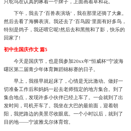
只鸵鸟在认真的啄着一个牌子，上面画着草和花。
下午，我去了‘百兽表演场’，我在那里还骑了大象。
然后去看了海狮表演。我还去了‘百鸟园’里面有好多鸟，
特别是鸽子，我还喂它呢!然后去和黑熊和了影，快乐的
回家了!
初中生国庆作文 篇5
今天是国庆节，也是我参加20xx年“恒威杯”宁波海
曙区第二届青少年体育舞蹈锦标赛的日子。
早上，我很早就起床了，心情是无比激动。做好一
切准备工作后和妈妈一起去老师指定的地方集合。到了
集合地点，发现许多小伙伴已经上车了。一会就到了出
发时间，司机开车了。我坐在大巴的最前面，迎着朝
阳，我把路边的美景尽收眼底。一个小时以后，就到了
目的地——宁波雅戈尔体育馆。