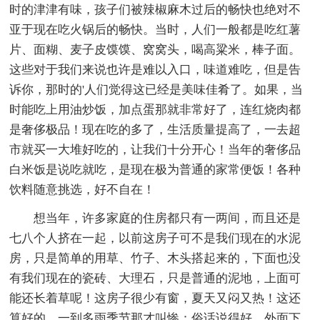
时的津津有味，孩子们被辣椒麻木过后的畅快也绝对不
亚于现在吃火锅后的畅快。当时，人们一般都是吃红薯
片、面糊、麦子皮馍馍、窝窝头，喝高粱米，棒子面。
这些对于我们来说也许是难以入口，味道难吃，但是告
诉你，那时的'人们觉得这已经是美味佳肴了。如果，当
时能吃上用油炒饭，加点蛋那就非常好了，连红烧肉都
是奢侈极品！现在吃的多了，生活质量提高了，一去超
市就买一大堆好吃的，让我们十分开心！当年的奢侈品
白米饭是说吃就吃，是现在极为普通的家常便饭！各种
饮料随意挑选，好不自在！
想当年，许多家庭的住房都只有一两间，而且还是
七八个人挤在一起，以前这房子可不是我们现在的水泥
房，只是简单的用草、竹子、木头搭起来的，下面也没
有我们现在的瓷砖、大理石，只是普通的泥地，上面可
能还长着草呢！这房子很少有窗，夏天又闷又热！这还
算好的，一到多雨季节那才叫惨：俗话说得好，外面下