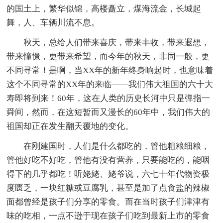
的国土上，繁华似锦，高楼矗立，煤海流金，长城起
舞，人、车辆川流不息。
秋天，总给人们带来喜庆，带来丰收，带来遐想，
带来憧憬，更带来希望，而今年的秋天，非同一般，更
不同寻常！是啊，当XX年的新年终身响起时，也意味着
这个不同寻常的XX年的来临——我们伟大祖国的六十大
寿即将到来！60年，这在人类的历史长河中只是弹指一
舜间，然而，在这短暂而又漫长的60年中，我们伟大的
祖国却正在发生翻天覆地的变化。
在刚建国时，人们是什么都吃的，管他粗粮细粮，
管他好吃不好吃，管他有没有营养，只要能吃的，能咽
得下的几乎都吃！听姥姥、姥爷说，六七十年代物资极
度匮乏，一块红糖或豆腐乳，甚至是加了点食盐的辣椒
面都曾经是孩子们分享的零食。而在当时孩子们津津有
味的吃相，一点不逊于现在孩子们吃到最新上市的零食