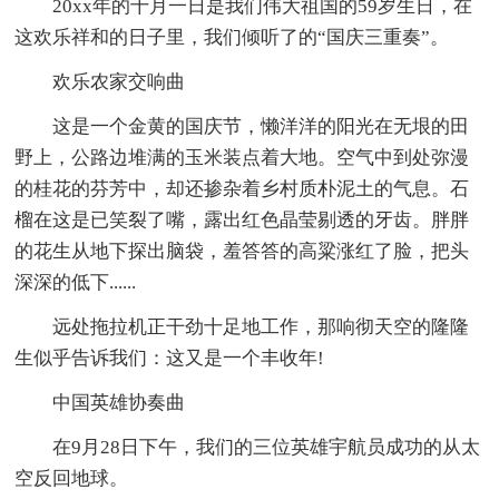
20xx年的十月一日是我们伟大祖国的59岁生日，在
这欢乐祥和的日子里，我们倾听了的“国庆三重奏”。
欢乐农家交响曲
这是一个金黄的国庆节，懒洋洋的阳光在无垠的田
野上，公路边堆满的玉米装点着大地。空气中到处弥漫
的桂花的芬芳中，却还掺杂着乡村质朴泥土的气息。石
榴在这是已笑裂了嘴，露出红色晶莹剔透的牙齿。胖胖
的花生从地下探出脑袋，羞答答的高粱涨红了脸，把头
深深的低下......
远处拖拉机正干劲十足地工作，那响彻天空的隆隆
生似乎告诉我们：这又是一个丰收年!
中国英雄协奏曲
在9月28日下午，我们的三位英雄宇航员成功的从太
空反回地球。