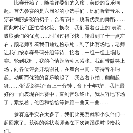
比赛开始了，随着评委们的入席，美妙的音乐响
起。首先参赛的是六周岁的小选手们，她们听着音乐，
穿着绚丽多彩的裙子，合着节拍，跳着优美的舞蹈……
而此时我们正忙着化妆、换衣。我们看着台上的`表演，
吸取她们的优点……时间过得飞快，转眼到了十一点左
右，颜老师引着我们通过检录处，到了比赛场地，老师
让我们按参赛号码分组等待。接着，一组一组上场比
赛。轮到我时，我的心情既激动又紧张。我面带微笑上
场，向各位评委开场谢礼，在舞台中间，等待音乐响
起。动听而优雅的音乐响起了，我合着节拍，翩翩起
舞……俗话说得好“台上一分钟，台下十年功”。我把最
好的一面表现在比赛中，直到音乐终止。我从容地下场
了，紧接着，伦巴和恰恰等舞蹈一曲又一曲……
参赛选手实在太多了，我们比完赛就和小伙伴们一
起回家了。获奖的奖状老师会在下次舞蹈课时带给我
们。