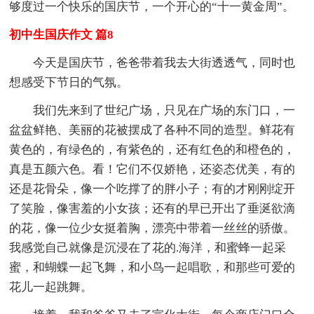
够度过一个快乐的国庆节，一个开心的“十一黄金周”。
初中生国庆作文 篇8
今天是国庆节，爸爸带着我去大街透透气，同时也
想感受下节日的气氛。
我们先来到了世纪广场，只见在广场的东门口，一
盆盆鲜艳、美丽的花被摆成了各种不同的造型。鲜花有
黄色的，有绿色的，有紫色的，还有红色的和橙色的，
真是五颜六色。看！它们不仅娇艳，还姿态优美，有的
还是花骨朵，像一个吃撑了的胖小子；有的才刚刚绽开
了笑脸，像害羞的小女孩；还有的早已开出了垂涎欲滴
的花，像一位少女挺着胸，漂亮中带着一丝丝的骄傲。
我感觉自己就像是沉浸在了花的.海洋，和蜜蜂一起采
蜜，和蝴蝶一起飞舞，和小鸟一起唱歌，和那些可爱的
花儿一起跳舞。