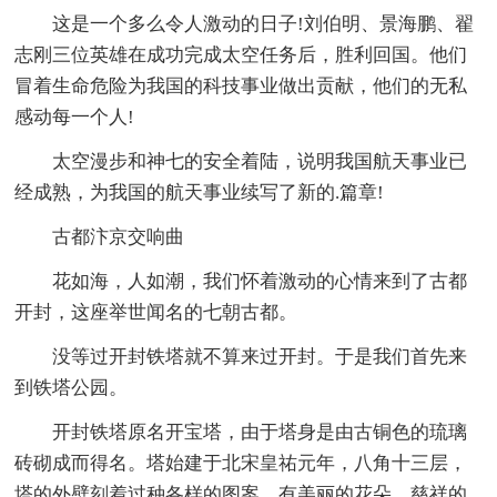
这是一个多么令人激动的日子!刘伯明、景海鹏、翟
志刚三位英雄在成功完成太空任务后，胜利回国。他们
冒着生命危险为我国的科技事业做出贡献，他们的无私
感动每一个人!
太空漫步和神七的安全着陆，说明我国航天事业已
经成熟，为我国的航天事业续写了新的.篇章!
古都汴京交响曲
花如海，人如潮，我们怀着激动的心情来到了古都
开封，这座举世闻名的七朝古都。
没等过开封铁塔就不算来过开封。于是我们首先来
到铁塔公园。
开封铁塔原名开宝塔，由于塔身是由古铜色的琉璃
砖砌成而得名。塔始建于北宋皇祐元年，八角十三层，
塔的外壁刻着过种各样的图案，有美丽的花朵，慈祥的