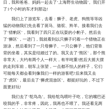
日，我和爸爸、妈妈一起去了‘上海野生动物园’。我们开
了1个小时的车才到那边!
我们上了游览车，去看：狮子、老虎、狗熊等等凶
猛的动物我们先去看了斑马、骆驼、羚羊。接着我们去
了‘猎豹区’，我看到了四只正在玩耍的小豹子。然后去
了‘狮区’，一进门，我就看到以只狮子叼着一个猎物正在
游泳，然后看到了一只母狮子、一只公狮子，他们背靠
背的坐着，其实是结婚过了的。我又去了‘熊区’，那个熊
非常大，大约有两个人一样大，有半吨重!然后大摇大摆
的走到车前，朝车上张望，一点都不怕人的样子，它们
可能每天都会看到像我们一样的游客吧?后来我又去
了‘虎区’，最后去了‘狮虎混放区’。都挺好玩的，不过下
面更好玩!
我们去了‘鸵鸟岛’。我给鸵鸟喂叶子吃，它的嘴巴还
咬我的手，非常疼，因此，我再也不喂了。我还看见两