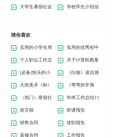
大学生暑假社会
学校学生介绍信
实习报告范文集合6
专业的实习报告四篇
实习报告汇编九篇
篇
猜你喜欢
实用的小学生周
实用的优秀初中
个人职位工作总
关于计算机教案
记[常用6篇]
作文400字集合9篇
[必备]快乐的小
《白狼》读后感
结
汇编10篇
大班美术《秋》
《弯弯的辛夷
学作文
8篇
（热门）寒假社
年终工作总结15
教案
花》读后感
发言稿
听课报告
会实践报告
篇
销售合同
述职报告
装修合同
工作报告