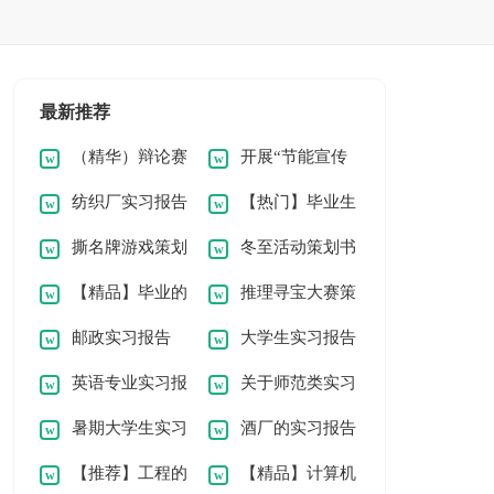
最新推荐
（精华）辩论赛
开展“节能宣传
纺织厂实习报告
【热门】毕业生
策划书
周”活动的策划书
撕名牌游戏策划
冬至活动策划书
15篇
的实习报告模板集锦
【精品】毕业的
推理寻宝大赛策
书
优秀15篇
八篇
邮政实习报告
大学生实习报告
实习报告模板集合八
划书
英语专业实习报
关于师范类实习
汇编七篇
篇
暑期大学生实习
酒厂的实习报告
告范文集合10篇
报告模板集合五篇
【推荐】工程的
【精品】计算机
报告模板汇总5篇
15篇