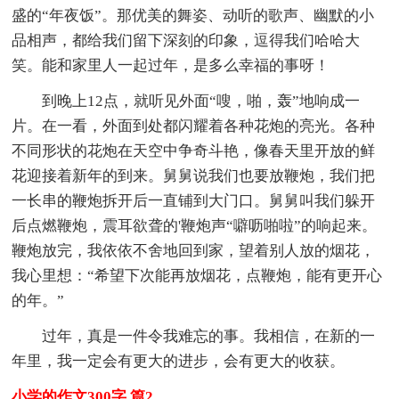
盛的“年夜饭”。那优美的舞姿、动听的歌声、幽默的小
品相声，都给我们留下深刻的印象，逗得我们哈哈大
笑。能和家里人一起过年，是多么幸福的事呀！
到晚上12点，就听见外面“嗖，啪，轰”地响成一
片。在一看，外面到处都闪耀着各种花炮的亮光。各种
不同形状的花炮在天空中争奇斗艳，像春天里开放的鲜
花迎接着新年的到来。舅舅说我们也要放鞭炮，我们把
一长串的鞭炮拆开后一直铺到大门口。舅舅叫我们躲开
后点燃鞭炮，震耳欲聋的'鞭炮声“噼呖啪啦”的响起来。
鞭炮放完，我依依不舍地回到家，望着别人放的烟花，
我心里想：“希望下次能再放烟花，点鞭炮，能有更开心
的年。”
过年，真是一件令我难忘的事。我相信，在新的一
年里，我一定会有更大的进步，会有更大的收获。
小学的作文300字 篇2