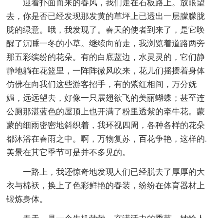
迎着扑面而来的春风，我们走在石板路上。放眼望
去，你是否已经发现那发黄的草坪上已透出一层朦朦胧
胧的绿意。哦，我发现了。春天的使者到来了，是它唤
醒了沉睡一冬的小草。继续向前走，我浏览着道路两旁
那五彩缤纷的花朵。有的白底蓝边，水灵灵的，它们静
静地躺在花篮里，一阵阵微风吹来，花儿们摇摆着身体
仿佛在向我们这些游客招手，有的紫红相间，万分妩
媚，远远望去，好像一只展翅欲飞的美丽蝴蝶；甚至连
公厕那湛蓝色的屋顶上也开满了粉里透紫的牵牛花。蒙
蒙的细雨密密地斜织着，我环视四周，各种各样的花朵
都沐浴在春雨之中。啊，万物复苏，百花争艳，这样的.
美景在其它季节可是并不多见的。
一路上，我还惊奇地发现人们已经脱去了厚厚的大
衣与棉袄，换上了色彩鲜艳的春装，纷纷在体育器材上
锻炼身体。