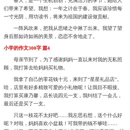
春天，是一个生机勃勃，充满活力的季节，她给人
们带来了希望。我想：一年之计在于春。我应该珍惜每
一寸光阴，用功读书，将来为祖国的建设做贡献。
一阵风吹来，把我从思绪之中揪了出来。我望了望
身后那如诗如画的美景，恋恋不舍地走了。
小学的作文300字 篇4
母亲节到了，为了感谢妈妈一直以来对我的无私照
顾，我打算去给妈妈买礼物。
我拿了自己的零花钱十元，来到了“星星礼品店”。
哇，店里有好多精致可爱的小礼物呢！让我目不暇接。
我打算买康乃馨，店长说四元一支，我纠结了一会儿，
最后还是买了一支。
只送一枝花不太好吧……我左思右想，送个什么好
呢？对啦，妈妈喜欢小盆栽！可我带的钱不够哇……